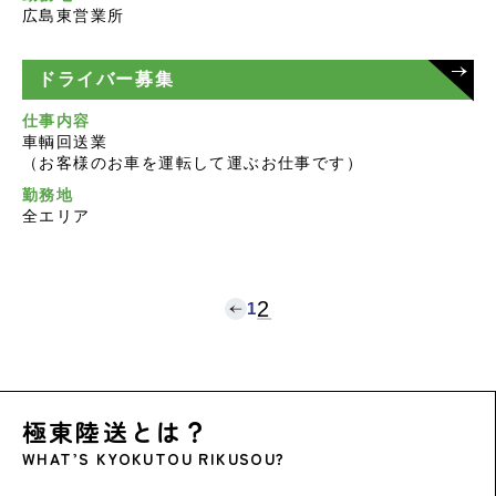
広島東営業所
ドライバー募集
仕事内容
車輌回送業
（お客様のお車を運転して運ぶお仕事です）
勤務地
全エリア
2
1
極東陸送とは？
WHAT’S KYOKUTOU RIKUSOU?