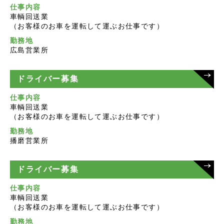
仕事内容
車輌回送業
（お客様のお車を運転して運ぶお仕事です）
勤務地
広島営業所
ドライバー募集
仕事内容
車輌回送業
（お客様のお車を運転して運ぶお仕事です）
勤務地
播磨営業所
ドライバー募集
仕事内容
車輌回送業
（お客様のお車を運転して運ぶお仕事です）
勤務地