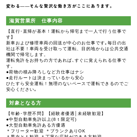
変わる――そんな贅沢な働き方がここにあります。
滋賀営業所 仕事内容
【直行･直帰が基本！運転から帰宅まで一人で行う仕事で
す】
新車および修理車両の回送が中心のお仕事です｡毎日の出
社は不要！車両を受け取って運転、目的地からは公共交通
機関で帰宅します。
運転免許をお持ちの方であれば､すぐに覚えられる仕事で
す。
●荷物の積み降ろしなど力仕事はナシ
●走行ルートは決まっているから安心
ひたすら安全運転！無理のないペースで運転できるのでご
安心ください｡
対象となる方
【年齢･学歴不問】【経験者優遇│未経験歓迎】
●中型自動車免許以上(8ｔ限定可)
●大型自動車免許ある方優遇
＊フリーター歓迎 ＊ブランクありOK
＊男女とも歓迎 ＊丁寧な応対ができる方歓迎