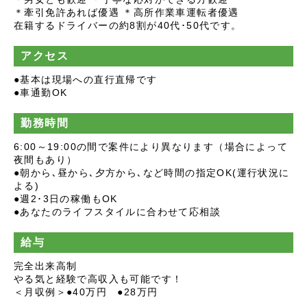
＊牽引免許あれば優遇 ＊高所作業車運転者優遇
在籍するドライバーの約8割が40代･50代です。
アクセス
●基本は現場への直行直帰です
●車通勤OK
勤務時間
6:00～19:00の間で案件により異なります（場合によって
夜間もあり）
●朝から､昼から､夕方から､など時間の指定OK(運行状況に
よる)
●週2･3日の稼働もOK
●あなたのライフスタイルに合わせて応相談
給与
完全出来高制
やる気と経験で高収入も可能です！
＜月収例＞●40万円 ●28万円