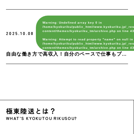
トピックス
NEWS & TOPICS
Warning
: Undefined array key 0 in
お問い合わせ
/home/kyokuriku/public_html/www.kyokuriku.jp/_res
content/themes/kyokuriku_tm/archive.php
on line
4
2025.10.08
CONTACT
Warning
: Attempt to read property "name" on null in
/home/kyokuriku/public_html/www.kyokuriku.jp/_res
content/themes/kyokuriku_tm/archive.php
on line
4
自由な働き方で高収入！自分のペースで仕事もプラ
イベートも充実させるチャンスです！
極東陸送とは？
WHAT’S KYOKUTOU RIKUSOU?